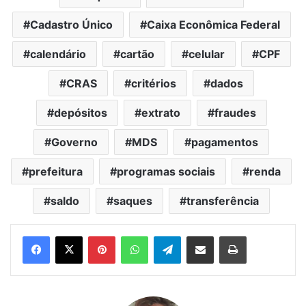
Cadastro Único
Caixa Econômica Federal
calendário
cartão
celular
CPF
CRAS
critérios
dados
depósitos
extrato
fraudes
Governo
MDS
pagamentos
prefeitura
programas sociais
renda
saldo
saques
transferência
Pinterest
WhatsApp
Telegram
Compartilhar via e-mail
Imprimir