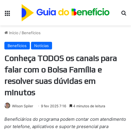
Menu
Pr
Início
/
Benefícios
Benefícios
Notícias
Conheça TODOS os canais para
falar com o Bolsa Família e
resolver suas dúvidas em
minutos
Wilson Spiler
9 fev 2025 7:16
4 minutos de leitura
Beneficiários do programa podem contar com atendimento
por telefone, aplicativos e suporte presencial para