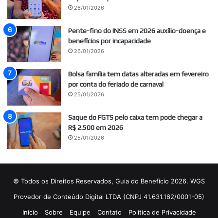
26/01/2026
Pente-fino do INSS em 2026 auxílio-doença e
benefícios por incapacidade
26/01/2026
Bolsa família tem datas alteradas em fevereiro
por conta do feriado de carnaval
25/01/2026
Saque do FGTS pelo caixa tem pode chegar a
R$ 2.500 em 2026
25/01/2026
© Todos os Direitos Reservados, Guia do Benefício 2026. WGS
Provedor de Conteúdo Digital LTDA (CNPJ 41.631.162/0001-05)
Início
Sobre
Equipe
Contato
Política de Privacidade