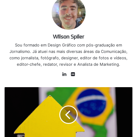
Wilson Spiler
Sou formado em Design Gráfico com pós-graduação em
Jornalismo. Já atuei nas mais diversas áreas da Comunicação,
como jornalista, fotógrafo, designer, editor de fotos e vídeos,
editor-chefe, redator, revisor e Analista de Marketing.
Linkedin
Flickr
R$
600
de
auxílio-
aluguel
+
contemplação
no