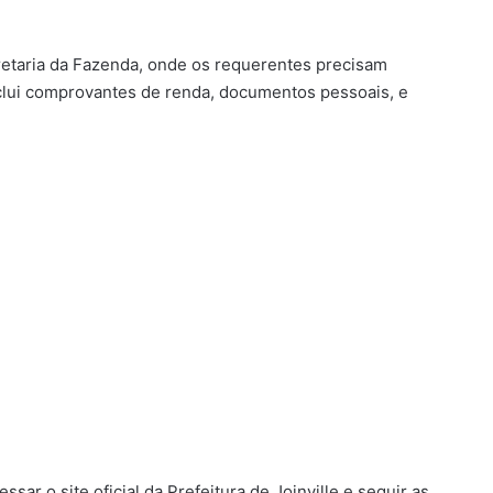
retaria da Fazenda, onde os requerentes precisam
clui comprovantes de renda, documentos pessoais, e
sar o site oficial da Prefeitura de Joinville e seguir as