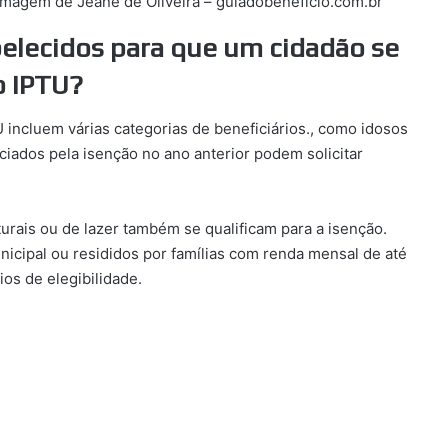
agem de Jeane de Oliveira – guiadobeneficio.com.br
abelecidos para que um cidadão se
o IPTU?
TU incluem várias categorias de beneficiários., como idosos
iados pela isenção no ano anterior podem solicitar
lturais ou de lazer também se qualificam para a isenção.
nicipal ou resididos por famílias com renda mensal de até
ios de elegibilidade.