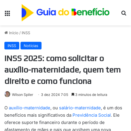
Menu
Pr
Início
/
INSS
INSS
Notícias
INSS 2025: como solicitar o
auxílio-maternidade, quem tem
direito e como funciona
Wilson Spiler
3 dez 2024 7:05
3 minutos de leitura
O
auxílio-maternidade
, ou
salário-maternidade
, é um dos
benefícios mais significativos da
Previdência Social
. Ele
oferece suporte financeiro durante o período de
afastamento de mães e pais que acolhem uma nova