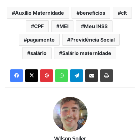
Auxílio Maternidade
benefícios
clt
CPF
MEI
Meu INSS
pagamento
Previdência Social
salário
Salário maternidade
Pinterest
WhatsApp
Telegram
Compartilhar via e-mail
Imprimir
Wilson Spiler