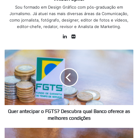
Sou formado em Design Gráfico com pós-graduação em
Jornalismo. Já atuei nas mais diversas áreas da Comunicação,
como jornalista, fotógrafo, designer, editor de fotos e vídeos,
editor-chefe, redator, revisor e Analista de Marketing.
Linkedin
Flickr
Quer
antecipar
o
FGTS?
Descubra
qual
Banco
oferece
as
melhores
Quer antecipar o FGTS? Descubra qual Banco oferece as
condições
melhores condições
Ministério
do