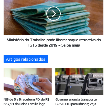
Trabalho
pode
liberar
saque
retroativo
do
FGTS
desde
Ministério do Trabalho pode liberar saque retroativo do
2019
FGTS desde 2019 – Saiba mais
–
Saiba
Artigos relacionados
mais
NIS de 0 a 9 recebem PIX de R$
Governo anuncia transporte
667,91 do Bolsa Família logo
GRATUITO para idosos; Veja