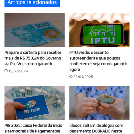
Artigos relacionados
dos
descontos!
Prepare a carteira para receber
IPTU verde: desconto
mais de R$ 753,24 do Governo
surpreendente que poucos
via Pix; Veja como garantir
conhecem – veja como garantir
agora
15/07/2024
20/01/2025
PIS 2025: Caixa Federal dá início
Idosos saltam de alegria com
a temporada de Pagamentos!
pagamento DOBRADO neste