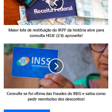
do
IRPF
da
história
abre
para
Maior lote de restituição do IRPF da história abre para
consulta
consulta HOJE (23): aproveite!
HOJE
(23):
Consulte
aproveite!
se
foi
vítima
das
fraudes
do
INSS
e
saiba
Consulte se foi vítima das fraudes do INSS e saiba como
como
pedir reembolso dos descontos!
pedir
reembolso