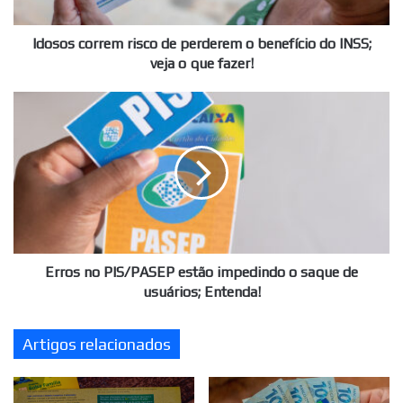
do
INSS;
veja
Idosos correm risco de perderem o benefício do INSS;
o
veja o que fazer!
que
fazer!
Erros
no
PIS/PASEP
estão
impedindo
o
saque
de
usuários;
Entenda!
Erros no PIS/PASEP estão impedindo o saque de
usuários; Entenda!
Artigos relacionados