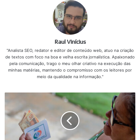
Raul Vinícius
"Analista SEO, redator e editor de conteúdo web, atuo na criação
de textos com foco na boa e velha escrita jornalística. Apaixonado
pela comunicação, trago o meu olhar criativo na execução das
minhas matérias, mantendo o compromisso com os leitores por
meio da qualidade na informação."
Idosos
correm
risco
de
perderem
o
benefício