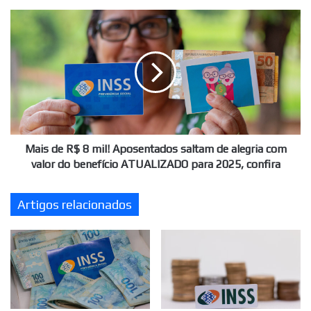
grupo
Mais
de
de
pessoas,
R$
confira
8
mil!
Aposentados
saltam
de
alegria
com
Mais de R$ 8 mil! Aposentados saltam de alegria com
valor
valor do benefício ATUALIZADO para 2025, confira
do
benefício
Artigos relacionados
ATUALIZADO
para
2025,
confira