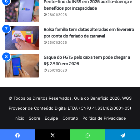
Pente-fino do INSS em 2026 auxílio-doença e
benefícios por incapacidade
26/01/2026
Bolsa família tem datas alteradas em fevereiro
por conta do feriado de carnaval
25/01/2026
Saque do FGTS pelo caixa tem pode chegar a
R$ 2.500 em 2026
25/01/2026
© Todos os Direitos Reservados, Guia do Benefício 2026. WGS
Provedor de Conteúdo Digital LTDA (CNPJ 41.631.162/0001-05)
Início
Sobre
Equipe
Contato
Política de Privacidade