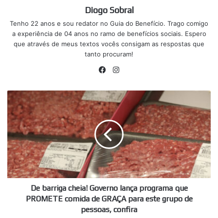
Diogo Sobral
Tenho 22 anos e sou redator no Guia do Benefício. Trago comigo
a experiência de 04 anos no ramo de benefícios sociais. Espero
que através de meus textos vocês consigam as respostas que
tanto procuram!
Facebook
Instagram
De
barriga
cheia!
Governo
lança
programa
que
PROMETE
comida
de
De barriga cheia! Governo lança programa que
GRAÇA
PROMETE comida de GRAÇA para este grupo de
para
pessoas, confira
este