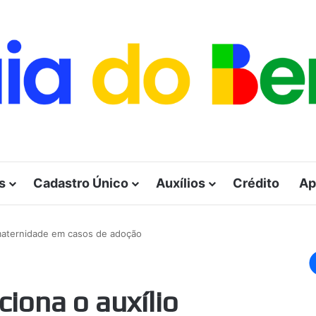
s
Cadastro Único
Auxílios
Crédito
Ap
maternidade em casos de adoção
iona o auxílio