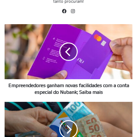
tanto procuram!
Facebook
Instagram
Empreendedores
ganham
novas
facilidades
com
a
conta
especial
do
Nubank;
Empreendedores ganham novas facilidades com a conta
Saiba
especial do Nubank; Saiba mais
mais
Bolsa
Família
+
R$
1.412,00;
Veja