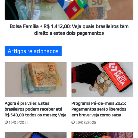
quais
brasileiros
têm
direito
Bolsa Família + R$ 1.412,00; Veja quais brasileiros têm
a
direito a estes dois pagamentos
estes
dois
Artigos relacionados
pagamentos
Agora é pra valer! Estes
Programa Pé-de-meia 2025:
brasileiros podem receber até
Pagamentos serão liberados
R$ 540,00 todos os meses; Veja
em breve; veja como sacar
19/09/2024
29/03/2025