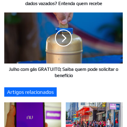
vazados?
dados vazados? Entenda quem recebe
Entenda
quem
Julho
recebe
com
gás
GRATUITO;
Saiba
quem
pode
solicitar
o
benefício
Julho com gás GRATUITO; Saiba quem pode solicitar o
benefício
Artigos relacionados