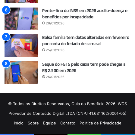
Pente-fino do INSS em 2026 auxílio-doença e
benefícios por incapacidade
26/01/2026
Bolsa família tem datas alteradas em fevereiro
por conta do feriado de carnaval
25/01/2026
Saque do FGTS pelo caixa tem pode chegar a
R$ 2.500 em 2026
25/01/2026
© Todos os Direitos Reservados, Guia do Benefício 2026. WGS
Provedor de Conteúdo Digital LTDA (CNPJ 41.631.162/0001-05)
Início
Sobre
Equipe
Contato
Política de Privacidade