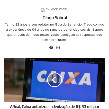
Diogo Sobral
Tenho 22 anos e sou redator no Guia do Benefício. Trago comigo
a experiência de 04 anos no ramo de benefícios sociais. Espero
que através de meus textos vocês consigam as respostas que
tanto procuram!
Facebook
Instagram
Afinal,
Caixa
autorizou
indenização
de
R$
30
mil
por
dados
Afinal, Caixa autorizou indenização de R$ 30 mil por