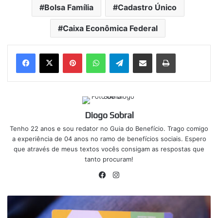
Bolsa Família
Cadastro Único
Caixa Econômica Federal
Pinterest
WhatsApp
Telegram
Compartilhar via e-mail
Imprimir
Diogo Sobral
Tenho 22 anos e sou redator no Guia do Benefício. Trago comigo
a experiência de 04 anos no ramo de benefícios sociais. Espero
que através de meus textos vocês consigam as respostas que
tanto procuram!
Facebook
Instagram
Governo
permite