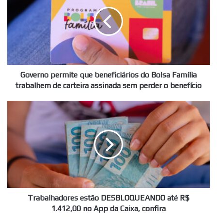
que
beneficiários
do
Bolsa
Família
trabalhem
de
carteira
Governo permite que beneficiários do Bolsa Família
assinada
trabalhem de carteira assinada sem perder o benefício
sem
perder
Trabalhadores
o
estão
benefício
DESBLOQUEANDO
até
R$
1.412,00
no
App
da
Caixa,
Trabalhadores estão DESBLOQUEANDO até R$
confira
1.412,00 no App da Caixa, confira