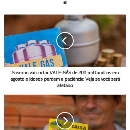
Website
Governo
vai
cortar
VALE-
GÁS
de
200
mil
famílias
em
Governo vai cortar VALE-GÁS de 200 mil famílias em
agosto
agosto e idosos perdem a paciência; Veja se você será
e
afetado
idosos
perdem
Enfim,
a
quantas
paciência;
cidades
Veja
vão
se
receber
você
a