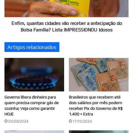
será
antecipação
afetado
do
Bolsa
Família?
Enfim, quantas cidades vão receber a antecipação do
Lista
Bolsa Família? Lista IMPRESSIONOU Idosos
IMPRESSIONOU
Idosos
Artigos relacionados
Governo libera dinheiro para
Brasileiros que recebem até
quem precisa comprar gás de
dois salários por mês podem
cozinha; Veja como garantir
receber Pix do Governo de R$
HOJE
1.400 + Extra
05/06/2024
17/10/2024