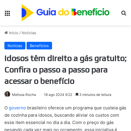
Menu
Pr
Início
/
Notícias
Notícias
Benefícios
Idosos têm direito a gás gratuito;
Confira o passo a passo para
acessar o benefício
Melissa Rocha
18 ago 2024 9:22
3 minutos de leitura
O
governo
brasileiro oferece um programa que custeia gás
de cozinha para idosos, buscando aliviar os custos com
esse item essencial no dia a dia. Com o preço do gás
pesando cada vez mais no orçamento, essa iniciativa é