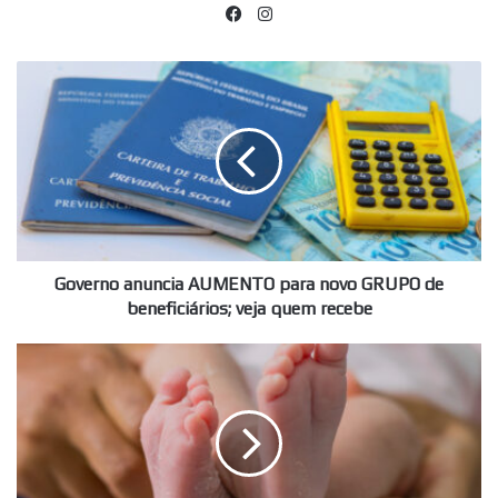
Facebook
Instagram
Governo
anuncia
AUMENTO
para
novo
GRUPO
de
beneficiários;
veja
quem
Governo anuncia AUMENTO para novo GRUPO de
recebe
beneficiários; veja quem recebe
Empreendedoras
comemoram
NOVO
DIREITO;
Auxílio-
Maternidade
para