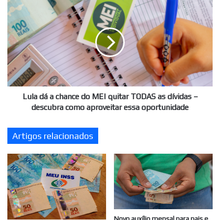
Lula
dá
a
chance
do
MEI
quitar
TODAS
as
dívidas
Lula dá a chance do MEI quitar TODAS as dívidas –
–
descubra como aproveitar essa oportunidade
descubra
como
Artigos relacionados
aproveitar
essa
oportunidade
Novo auxílio mensal para pais e