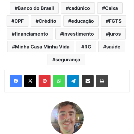
Banco do Brasil
cadúnico
Caixa
CPF
Crédito
educação
FGTS
financiamento
investimento
juros
Minha Casa Minha Vida
RG
saúde
segurança
Pinterest
WhatsApp
Telegram
Compartilhar via e-mail
Imprimir