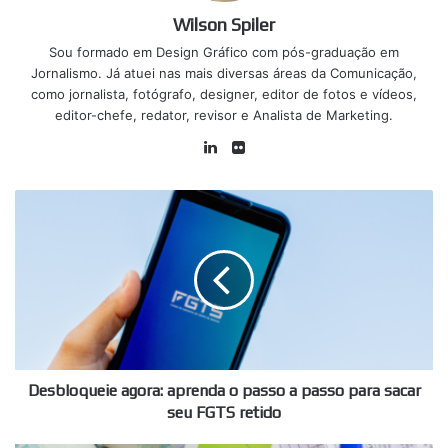
Wilson Spiler
Sou formado em Design Gráfico com pós-graduação em
Jornalismo. Já atuei nas mais diversas áreas da Comunicação,
como jornalista, fotógrafo, designer, editor de fotos e vídeos,
editor-chefe, redator, revisor e Analista de Marketing.
Linkedin
Flickr
Desbloqueie
agora:
aprenda
o
passo
a
passo
para
sacar
seu
Desbloqueie agora: aprenda o passo a passo para sacar
FGTS
seu FGTS retido
retido