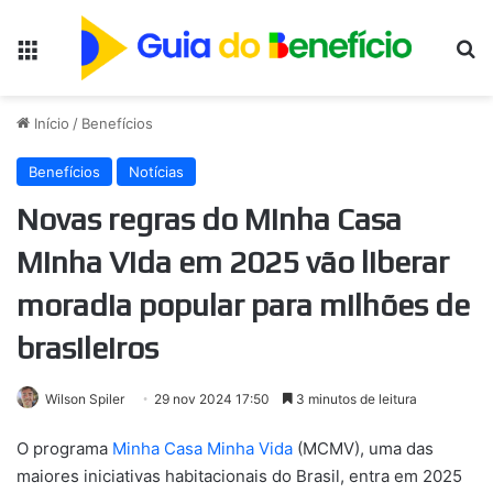
Menu
Pr
Início
/
Benefícios
Benefícios
Notícias
Novas regras do Minha Casa
Minha Vida em 2025 vão liberar
moradia popular para milhões de
brasileiros
Wilson Spiler
29 nov 2024 17:50
3 minutos de leitura
O programa
Minha Casa Minha Vida
(MCMV), uma das
maiores iniciativas habitacionais do Brasil, entra em 2025