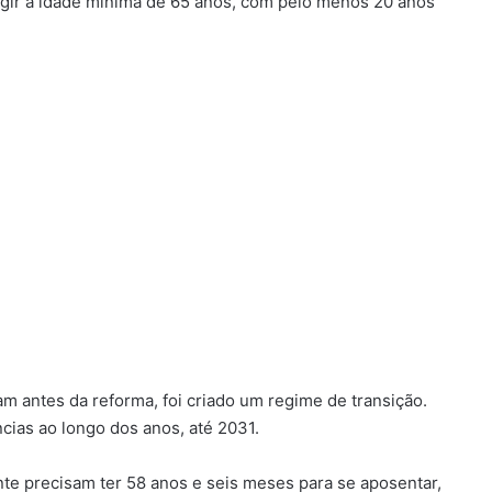
ngir a idade mínima de 65 anos, com pelo menos 20 anos
am antes da reforma, foi criado um regime de transição.
cias ao longo dos anos, até 2031.
te precisam ter 58 anos e seis meses para se aposentar,