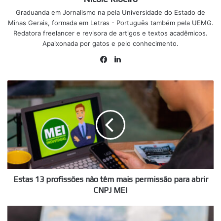
Graduanda em Jornalismo na pela Universidade do Estado de
Minas Gerais, formada em Letras - Português também pela UEMG.
Redatora freelancer e revisora de artigos e textos acadêmicos.
Apaixonada por gatos e pelo conhecimento.
Facebook
Linkedin
Estas
13
profissões
não
têm
mais
permissão
para
abrir
CNPJ
Estas 13 profissões não têm mais permissão para abrir
MEI
CNPJ MEI
Regras
do