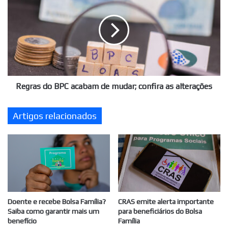
BPC
acabam
de
mudar;
confira
as
alterações
Regras do BPC acabam de mudar; confira as alterações
Artigos relacionados
Doente e recebe Bolsa Família?
CRAS emite alerta importante
Saiba como garantir mais um
para beneficiários do Bolsa
benefício
Família