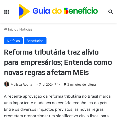
Menu
Pr
Início
/
Notícias
Notícias
Benefícios
Reforma tributária traz alívio
para empresários; Entenda como
novas regras afetam MEIs
Melissa Rocha
7 jul 2024 7:14
3 minutos de leitura
A recente aprovação da reforma tributária no Brasil marca
uma importante mudança no cenário econômico do país.
Entre os diversos impactos previstos, as novas regras
prometem proporcionar um significativo alívio fiscal para