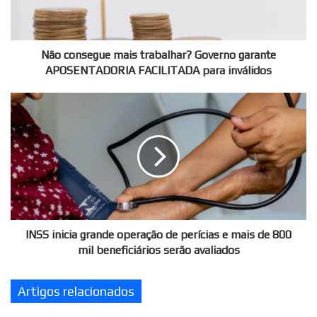
APOSENTADORIA
FACILITADA
para
inválidos
Não consegue mais trabalhar? Governo garante
APOSENTADORIA FACILITADA para inválidos
INSS
inicia
grande
operação
de
perícias
e
mais
de
800
INSS inicia grande operação de perícias e mais de 800
mil
mil beneficiários serão avaliados
beneficiários
serão
Artigos relacionados
avaliados