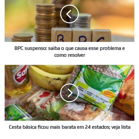
saiba
o
que
causa
esse
problema
e
como
BPC suspenso: saiba o que causa esse problema e
resolver
como resolver
Cesta
básica
ficou
mais
barata
em
24
estados;
veja
lista
Cesta básica ficou mais barata em 24 estados; veja lista