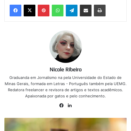
Pinterest
WhatsApp
Telegram
Compartilhar via e-mail
Imprimir
Nicole Ribeiro
Graduanda em Jornalismo na pela Universidade do Estado de
Minas Gerais, formada em Letras - Português também pela UEMG.
Redatora freelancer e revisora de artigos e textos acadêmicos.
Apaixonada por gatos e pelo conhecimento.
Facebook
Linkedin
BPC
suspenso: