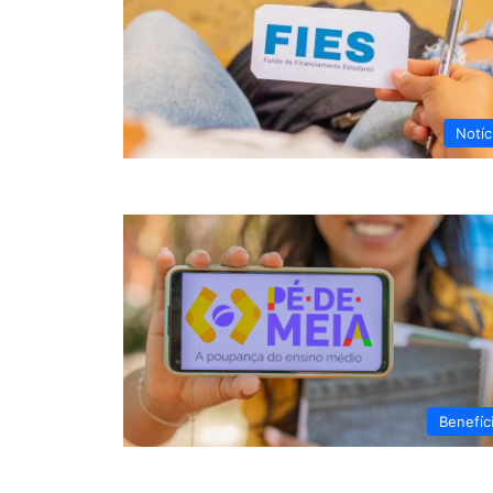
Notíc
Benefíc