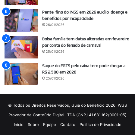
Pente-fino do INSS em 2026 auxílio-doença e
benefícios por incapacidade
26/01/2026
Bolsa família tem datas alteradas em fevereiro
por conta do feriado de carnaval
25/01/2026
Saque do FGTS pelo caixa tem pode chegar a
R$ 2.500 em 2026
25/01/2026
© Todos os Direitos Reservados, Guia do Benefício 2026. WGS
Provedor de Conteúdo Digital LTDA (CNPJ 41.631.162/0001-05)
Início
Sobre
Equipe
Contato
Política de Privacidade