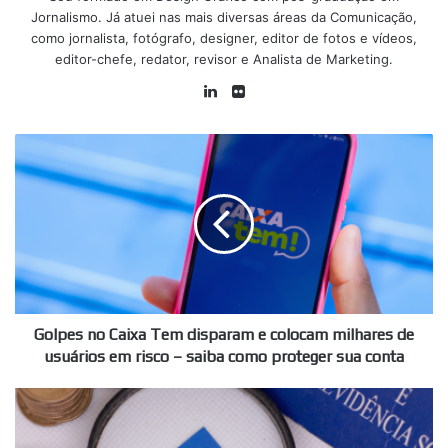
Jornalismo. Já atuei nas mais diversas áreas da Comunicação,
como jornalista, fotógrafo, designer, editor de fotos e vídeos,
editor-chefe, redator, revisor e Analista de Marketing.
Linkedin
Flickr
Golpes
no
Caixa
Tem
disparam
e
colocam
milhares
de
usuários
Golpes no Caixa Tem disparam e colocam milhares de
em
usuários em risco – saiba como proteger sua conta
risco
–
Abono
saiba
salarial
como
PIS-