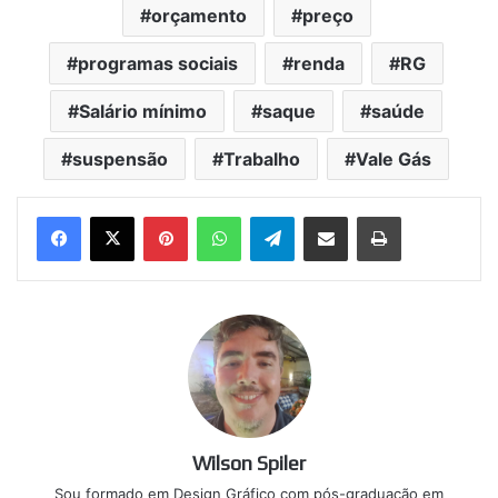
orçamento
preço
programas sociais
renda
RG
Salário mínimo
saque
saúde
suspensão
Trabalho
Vale Gás
Pinterest
WhatsApp
Telegram
Compartilhar via e-mail
Imprimir
Wilson Spiler
Sou formado em Design Gráfico com pós-graduação em