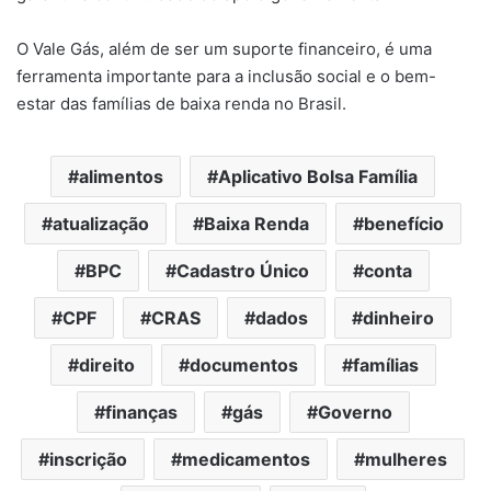
O Vale Gás, além de ser um suporte financeiro, é uma
ferramenta importante para a inclusão social e o bem-
estar das famílias de baixa renda no Brasil.
alimentos
Aplicativo Bolsa Família
atualização
Baixa Renda
benefício
BPC
Cadastro Único
conta
CPF
CRAS
dados
dinheiro
direito
documentos
famílias
finanças
gás
Governo
inscrição
medicamentos
mulheres