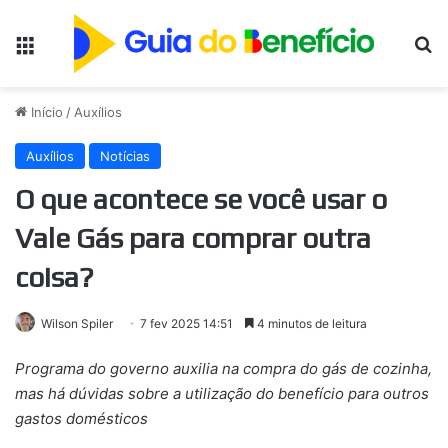
Menu
Pr
Início
/
Auxílios
Auxílios
Notícias
O que acontece se você usar o
Vale Gás para comprar outra
coisa?
Wilson Spiler
7 fev 2025 14:51
4 minutos de leitura
Programa do governo auxilia na compra do gás de cozinha,
mas há dúvidas sobre a utilização do benefício para outros
gastos domésticos