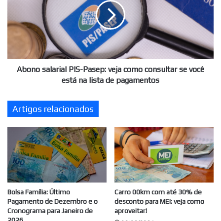
proteger
Pasep:
sua
veja
conta
como
consultar
se
você
está
Abono salarial PIS-Pasep: veja como consultar se você
na
está na lista de pagamentos
lista
de
Artigos relacionados
pagamentos
Bolsa Família: Último
Carro 00km com até 30% de
Pagamento de Dezembro e o
desconto para MEI: veja como
Cronograma para Janeiro de
aproveitar!
2026