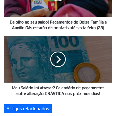
do
Bolsa
Família
e
De olho no seu saldo! Pagamentos do Bolsa Família e
Auxílio
Auxílio Gás estarão disponíveis até sexta feira (28)
Gás
estarão
Meu
disponíveis
Salário
até
irá
sexta
atrasar?
feira
Calendário
(28)
de
pagamentos
sofre
alteração
DRÁSTICA
Meu Salário irá atrasar? Calendário de pagamentos
nos
sofre alteração DRÁSTICA nos próximos dias!
próximos
dias!
Artigos relacionados