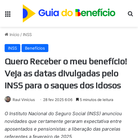
Menu
Pr
Início
/
INSS
INSS
Benefícios
Quero Receber o meu benefício!
Veja as datas divulgadas pelo
INSS para o saques dos idosos
Raul Vinícius
28 fev 2025 6:06
5 minutos de leitura
O Instituto Nacional do Seguro Social (INSS) anunciou
novidades que certamente geraram expectativa entre
aposentados e pensionistas: a liberação das parcelas
referentes a fevereiro de 2025.