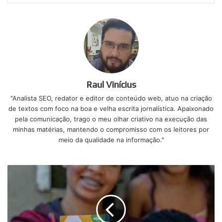
Raul Vinícius
"Analista SEO, redator e editor de conteúdo web, atuo na criação
de textos com foco na boa e velha escrita jornalística. Apaixonado
pela comunicação, trago o meu olhar criativo na execução das
minhas matérias, mantendo o compromisso com os leitores por
meio da qualidade na informação."
De
olho
no
seu
saldo!
Pagamentos