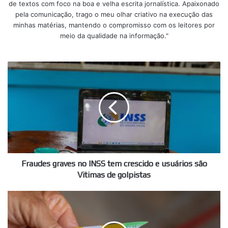
de textos com foco na boa e velha escrita jornalística. Apaixonado
pela comunicação, trago o meu olhar criativo na execução das
minhas matérias, mantendo o compromisso com os leitores por
meio da qualidade na informação."
Fraudes
graves
no
INSS
tem
crescido
e
usuários
são
Vitimas
Fraudes graves no INSS tem crescido e usuários são
de
Vitimas de golpistas
golpistas
Bolsa
Família
tem
novas