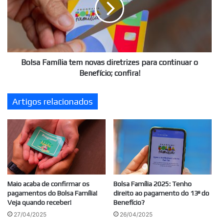
diretrizes
para
continuar
o
Benefício;
confira!
Bolsa Família tem novas diretrizes para continuar o
Benefício; confira!
Artigos relacionados
Maio acaba de confirmar os
Bolsa Família 2025: Tenho
pagamentos do Bolsa Família!
direito ao pagamento do 13º do
Veja quando receber!
Benefício?
27/04/2025
26/04/2025