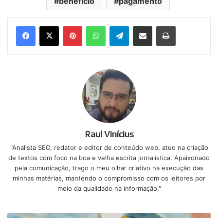
benefício
pagamento
Pinterest
WhatsApp
Telegram
Compartilhar via e-mail
Imprimir
Raul Vinícius
"Analista SEO, redator e editor de conteúdo web, atuo na criação
de textos com foco na boa e velha escrita jornalística. Apaixonado
pela comunicação, trago o meu olhar criativo na execução das
minhas matérias, mantendo o compromisso com os leitores por
meio da qualidade na informação."
NIS