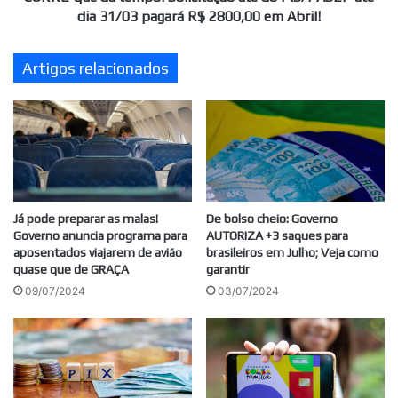
31/03
dia 31/03 pagará R$ 2800,00 em Abril!
pagará
R$
Artigos relacionados
2800,00
em
Abril!
Já pode preparar as malas!
De bolso cheio: Governo
Governo anuncia programa para
AUTORIZA +3 saques para
aposentados viajarem de avião
brasileiros em Julho; Veja como
quase que de GRAÇA
garantir
09/07/2024
03/07/2024