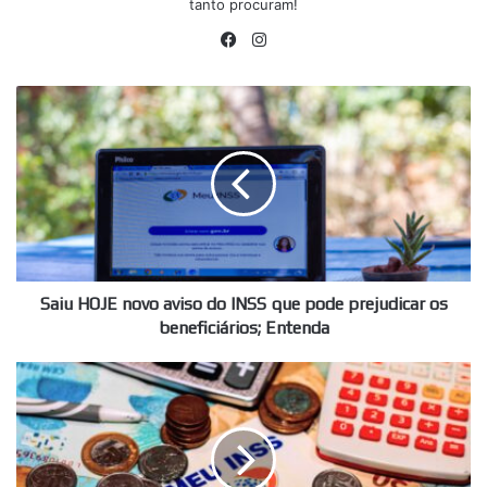
tanto procuram!
Facebook
Instagram
Saiu
HOJE
novo
aviso
do
INSS
que
pode
prejudicar
os
Saiu HOJE novo aviso do INSS que pode prejudicar os
beneficiários;
beneficiários; Entenda
Entenda
Passou
o
pente!
INSS
confirma
cancelamento