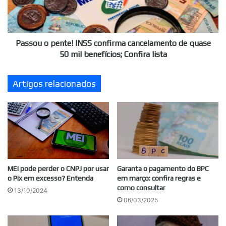
de
quase
50
mil
Passou o pente! INSS confirma cancelamento de quase
benefícios;
50 mil benefícios; Confira lista
Confira
lista
Artigos relacionados
MEI pode perder o CNPJ por usar
Garanta o pagamento do BPC
o Pix em excesso? Entenda
em março: confira regras e
como consultar
13/10/2024
06/03/2025