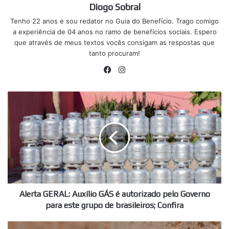
Diogo Sobral
Tenho 22 anos e sou redator no Guia do Benefício. Trago comigo
a experiência de 04 anos no ramo de benefícios sociais. Espero
que através de meus textos vocês consigam as respostas que
tanto procuram!
Facebook
Instagram
Alerta
GERAL:
Auxílio
GÁS
é
autorizado
pelo
Governo
para
este
Alerta GERAL: Auxílio GÁS é autorizado pelo Governo
grupo
para este grupo de brasileiros; Confira
de
brasileiros;
"Raio-