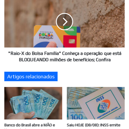
Confira
X
do
Bolsa
Família"
Conheça
a
operação
que
está
"Raio-X do Bolsa Família" Conheça a operação que está
BLOQUEANDO
BLOQUEANDO milhões de benefícios; Confira
milhões
de
Artigos relacionados
benefícios;
Confira
Banco do Brasil abre a MÃO e
Saiu HOJE (08/08): INSS emite