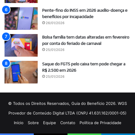
Pente-fino do INSS em 2026 auxílio-doença e
benefícios por incapacidade
26/01/2026
Bolsa família tem datas alteradas em fevereiro
por conta do feriado de carnaval
25/01/2026
Saque do FGTS pelo caixa tem pode chegar a
R$ 2.500 em 2026
25/01/2026
© Todos os Direitos Reservados, Guia do Benefício 2026. WGS
Provedor de Conteúdo Digital LTDA (CNPJ 41.631.162/0001-05)
Início
Sobre
Equipe
Contato
Política de Privacidade