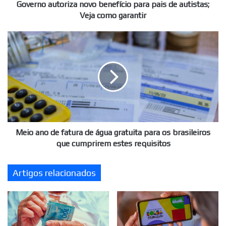
como
Governo autoriza novo benefício para pais de autistas;
garantir
Veja como garantir
Meio
ano
de
fatura
de
água
gratuita
para
os
brasileiros
Meio ano de fatura de água gratuita para os brasileiros
que
que cumprirem estes requisitos
cumprirem
estes
Artigos relacionados
requisitos