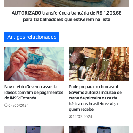
que
estiverem
AUTORIZADO transferência bancária de R$ 1.205,68
na
para trabalhadores que estiverem na lista
lista
Artigos relacionados
Nova Lei do Governo assusta
Pode preparar o churrasco!
idosos com fim de pagamentos
Governo autoriza inclusão de
do INSS; Entenda
carne de primeira na cesta
básica dos brasileiros; Veja
04/05/2024
quem recebe
12/07/2024