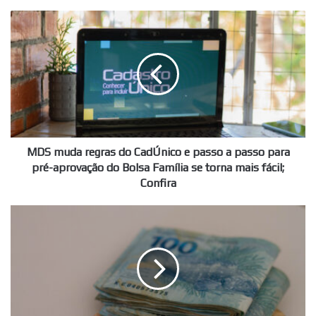
MDS
muda
regras
do
CadÚnico
e
passo
a
passo
para
MDS muda regras do CadÚnico e passo a passo para
pré-
pré-aprovação do Bolsa Família se torna mais fácil;
aprovação
Confira
do
Bolsa
AUTORIZADO
Família
transferência
se
bancária
torna
de
mais
R$
fácil;
1.205,68
Confira
para
trabalhadores