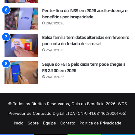
Pente-fino do INSS em 2026 auxílio-doença e
benefícios por incapacidade
26/01/2026
Bolsa família tem datas alteradas em fevereiro
por conta do feriado de carnaval
25/01/2026
Saque do FGTS pelo caixa tem pode chegar a
R$ 2.500 em 2026
25/01/2026
© Todos os Direitos Reservados, Guia do Benefício 2026. WGS
Provedor de Conteúdo Digital LTDA (CNPJ 41.631.162/0001-05)
Início
Sobre
Equipe
Contato
Política de Privacidade