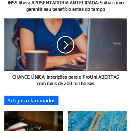
antes
INSS libera APOSENTADORIA ANTECIPADA; Saiba como
do
garantir seu benefício antes do tempo
tempo
CHANCE
ÚNICA:
inscrições
para
o
ProUni
ABERTAS
com
mais
de
CHANCE ÚNICA: inscrições para o ProUni ABERTAS
200
com mais de 200 mil bolsas
mil
bolsas
Artigos relacionados