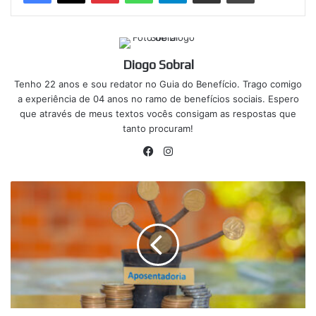
Diogo Sobral
Tenho 22 anos e sou redator no Guia do Benefício. Trago comigo
a experiência de 04 anos no ramo de benefícios sociais. Espero
que através de meus textos vocês consigam as respostas que
tanto procuram!
Facebook
Instagram
INSS
libera
APOSENTADORIA
ANTECIPADA;
Saiba
como
garantir
seu
benefício