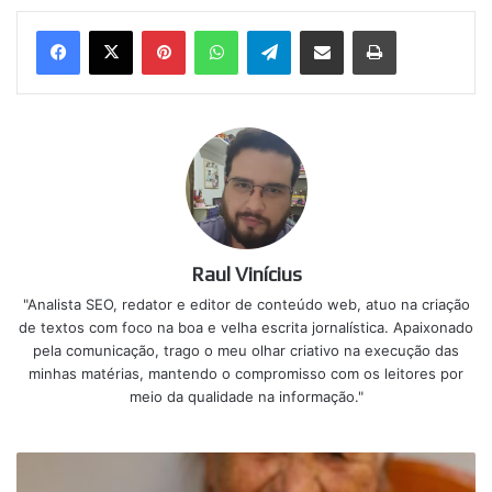
Pinterest
WhatsApp
Telegram
Compartilhar via e-mail
Imprimir
Raul Vinícius
"Analista SEO, redator e editor de conteúdo web, atuo na criação
de textos com foco na boa e velha escrita jornalística. Apaixonado
pela comunicação, trago o meu olhar criativo na execução das
minhas matérias, mantendo o compromisso com os leitores por
meio da qualidade na informação."
Antecipação
do