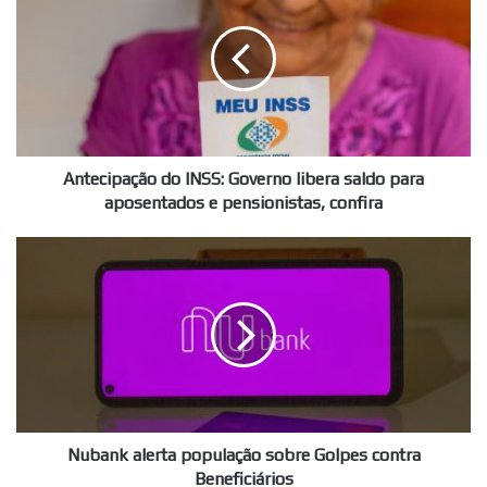
INSS:
Governo
libera
saldo
para
aposentados
e
pensionistas,
Antecipação do INSS: Governo libera saldo para
confira
aposentados e pensionistas, confira
Nubank
alerta
população
sobre
Golpes
contra
Beneficiários
Nubank alerta população sobre Golpes contra
Beneficiários